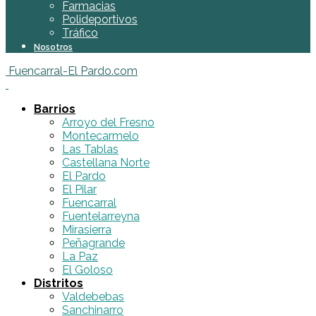
Farmacias
Polideportivos
Tráfico
Nosotros
Fuencarral-El Pardo.com
Barrios
Arroyo del Fresno
Montecarmelo
Las Tablas
Castellana Norte
El Pardo
El Pilar
Fuencarral
Fuentelarreyna
Mirasierra
Peñagrande
La Paz
El Goloso
Distritos
Valdebebas
Sanchinarro