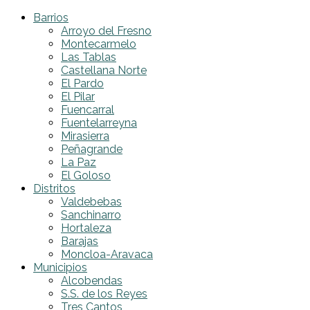
Barrios
Arroyo del Fresno
Montecarmelo
Las Tablas
Castellana Norte
El Pardo
El Pilar
Fuencarral
Fuentelarreyna
Mirasierra
Peñagrande
La Paz
El Goloso
Distritos
Valdebebas
Sanchinarro
Hortaleza
Barajas
Moncloa-Aravaca
Municipios
Alcobendas
S.S. de los Reyes
Tres Cantos