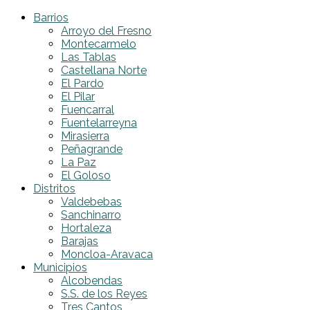
Barrios
Arroyo del Fresno
Montecarmelo
Las Tablas
Castellana Norte
El Pardo
El Pilar
Fuencarral
Fuentelarreyna
Mirasierra
Peñagrande
La Paz
El Goloso
Distritos
Valdebebas
Sanchinarro
Hortaleza
Barajas
Moncloa-Aravaca
Municipios
Alcobendas
S.S. de los Reyes
Tres Cantos