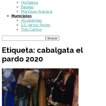
Hortaleza
Barajas
Moncloa-Aravaca
Municipios
Alcobendas
S.S. de los Reyes
Tres Cantos
Etiqueta: cabalgata el
pardo 2020