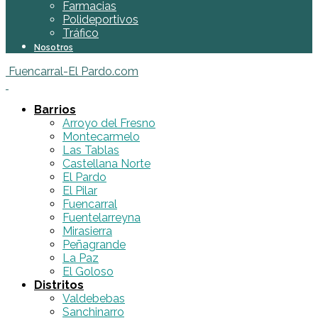
Farmacias
Polideportivos
Tráfico
Nosotros
Fuencarral-El Pardo.com
Barrios
Arroyo del Fresno
Montecarmelo
Las Tablas
Castellana Norte
El Pardo
El Pilar
Fuencarral
Fuentelarreyna
Mirasierra
Peñagrande
La Paz
El Goloso
Distritos
Valdebebas
Sanchinarro