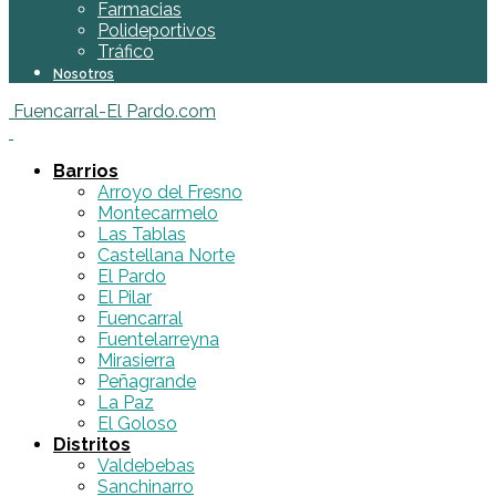
Farmacias
Polideportivos
Tráfico
Nosotros
Fuencarral-El Pardo.com
Barrios
Arroyo del Fresno
Montecarmelo
Las Tablas
Castellana Norte
El Pardo
El Pilar
Fuencarral
Fuentelarreyna
Mirasierra
Peñagrande
La Paz
El Goloso
Distritos
Valdebebas
Sanchinarro