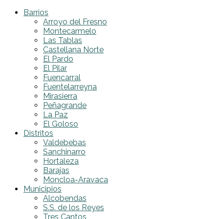
Barrios
Arroyo del Fresno
Montecarmelo
Las Tablas
Castellana Norte
El Pardo
El Pilar
Fuencarral
Fuentelarreyna
Mirasierra
Peñagrande
La Paz
El Goloso
Distritos
Valdebebas
Sanchinarro
Hortaleza
Barajas
Moncloa-Aravaca
Municipios
Alcobendas
S.S. de los Reyes
Tres Cantos