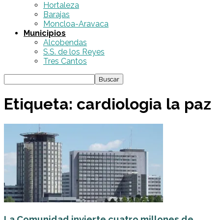
Hortaleza
Barajas
Moncloa-Aravaca
Municipios
Alcobendas
S.S. de los Reyes
Tres Cantos
Etiqueta: cardiologia la paz
La Comunidad invierte cuatro millones de