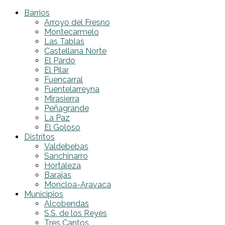
Barrios
Arroyo del Fresno
Montecarmelo
Las Tablas
Castellana Norte
El Pardo
El Pilar
Fuencarral
Fuentelarreyna
Mirasierra
Peñagrande
La Paz
El Goloso
Distritos
Valdebebas
Sanchinarro
Hortaleza
Barajas
Moncloa-Aravaca
Municipios
Alcobendas
S.S. de los Reyes
Tres Cantos