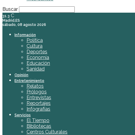
Buscar
C
31.3
Madrid,ES
sábado, 08 agosto 2026
Información
Política
Cultura
Deportes
Economía
Educación
Sanidad
Opinión
Entretenimiento
Relatos
Prólogos
Entrevistas
Reportajes
Infografías
Servicios
El Tiempo
Bibliotecas
Centros Culturales