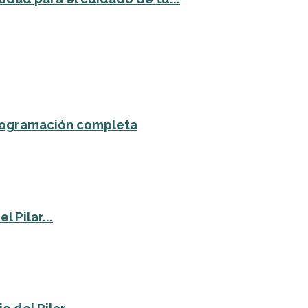
 programación completa
 Pilar...