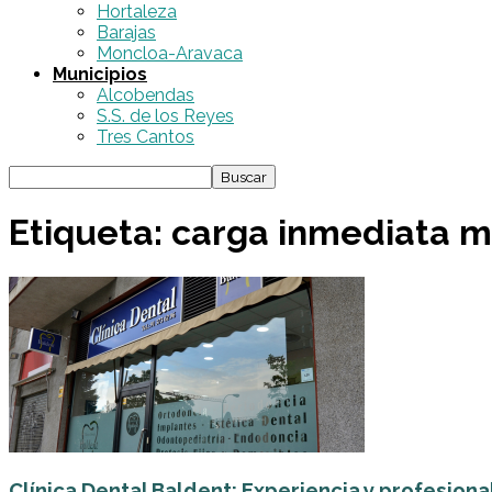
Hortaleza
Barajas
Moncloa-Aravaca
Municipios
Alcobendas
S.S. de los Reyes
Tres Cantos
Etiqueta: carga inmediata 
Clínica Dental Baldent: Experiencia y profesiona