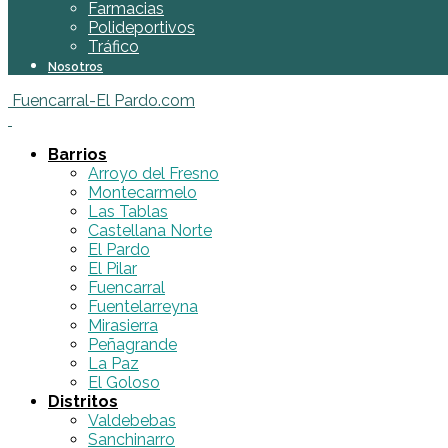
Farmacias
Polideportivos
Tráfico
Nosotros
Fuencarral-El Pardo.com
Barrios
Arroyo del Fresno
Montecarmelo
Las Tablas
Castellana Norte
El Pardo
El Pilar
Fuencarral
Fuentelarreyna
Mirasierra
Peñagrande
La Paz
El Goloso
Distritos
Valdebebas
Sanchinarro