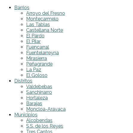
Barrios
Arroyo del Fresno
Montecarmelo
Las Tablas
Castellana Norte
El Pardo
El Pilar
Fuencarral
Fuentelarreyna
Mirasierra
Peñagrande
La Paz
El Goloso
Distritos
Valdebebas
Sanchinarro
Hortaleza
Barajas
Moncloa-Aravaca
Municipios
Alcobendas
S.S. de los Reyes
Tres Cantos