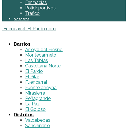
Farmacias
Polideportivos
Tráfico
Nosotros
Fuencarral-El Pardo.com
Barrios
Arroyo del Fresno
Montecarmelo
Las Tablas
Castellana Norte
El Pardo
El Pilar
Fuencarral
Fuentelarreyna
Mirasierra
Peñagrande
La Paz
El Goloso
Distritos
Valdebebas
Sanchinarro