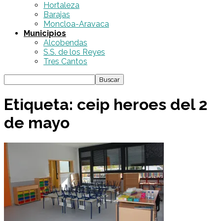
Hortaleza
Barajas
Moncloa-Aravaca
Municipios
Alcobendas
S.S. de los Reyes
Tres Cantos
Etiqueta: ceip heroes del 2
de mayo