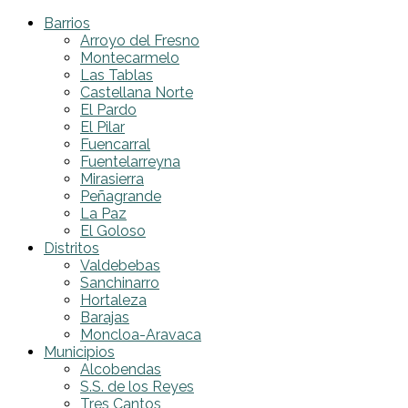
Barrios
Arroyo del Fresno
Montecarmelo
Las Tablas
Castellana Norte
El Pardo
El Pilar
Fuencarral
Fuentelarreyna
Mirasierra
Peñagrande
La Paz
El Goloso
Distritos
Valdebebas
Sanchinarro
Hortaleza
Barajas
Moncloa-Aravaca
Municipios
Alcobendas
S.S. de los Reyes
Tres Cantos