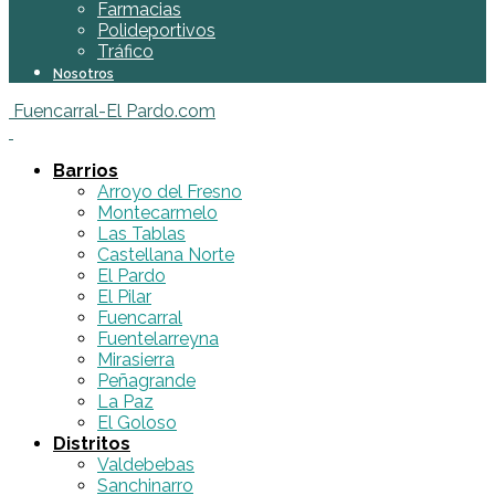
Farmacias
Polideportivos
Tráfico
Nosotros
Fuencarral-El Pardo.com
Barrios
Arroyo del Fresno
Montecarmelo
Las Tablas
Castellana Norte
El Pardo
El Pilar
Fuencarral
Fuentelarreyna
Mirasierra
Peñagrande
La Paz
El Goloso
Distritos
Valdebebas
Sanchinarro