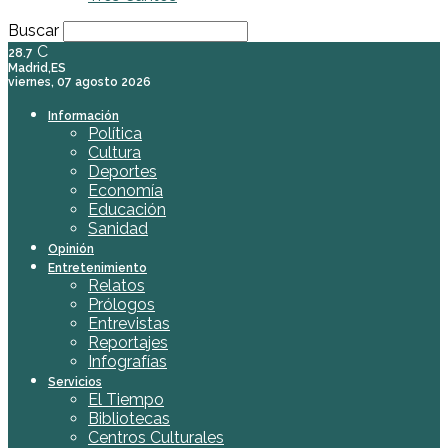
Buscar
C
28.7
Madrid,ES
viernes, 07 agosto 2026
Información
Política
Cultura
Deportes
Economía
Educación
Sanidad
Opinión
Entretenimiento
Relatos
Prólogos
Entrevistas
Reportajes
Infografías
Servicios
El Tiempo
Bibliotecas
Centros Culturales