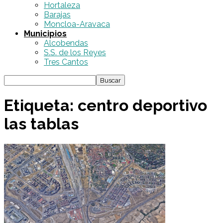
Hortaleza
Barajas
Moncloa-Aravaca
Municipios
Alcobendas
S.S. de los Reyes
Tres Cantos
Etiqueta: centro deportivo
las tablas