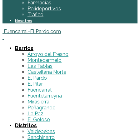
Farmacias
Polideportivos
Tráfico
Nosotros
Fuencarral-El Pardo.com
Barrios
Arroyo del Fresno
Montecarmelo
Las Tablas
Castellana Norte
El Pardo
El Pilar
Fuencarral
Fuentelarreyna
Mirasierra
Peñagrande
La Paz
El Goloso
Distritos
Valdebebas
Sanchinarro