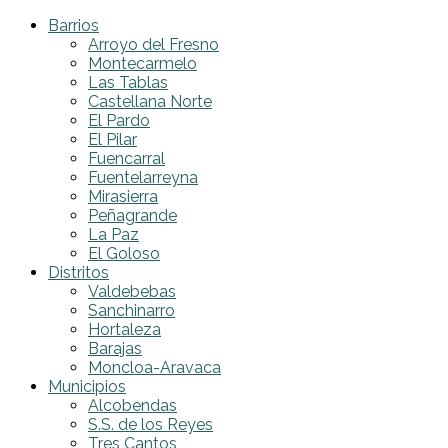
Barrios
Arroyo del Fresno
Montecarmelo
Las Tablas
Castellana Norte
El Pardo
El Pilar
Fuencarral
Fuentelarreyna
Mirasierra
Peñagrande
La Paz
El Goloso
Distritos
Valdebebas
Sanchinarro
Hortaleza
Barajas
Moncloa-Aravaca
Municipios
Alcobendas
S.S. de los Reyes
Tres Cantos