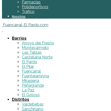
Farmacias
Polideportivos
Tráfico
Nosotros
Fuencarral-El Pardo.com
Barrios
Arroyo del Fresno
Montecarmelo
Las Tablas
Castellana Norte
El Pardo
El Pilar
Fuencarral
Fuentelarreyna
Mirasierra
Peñagrande
La Paz
El Goloso
Distritos
Valdebebas
Sanchinarro