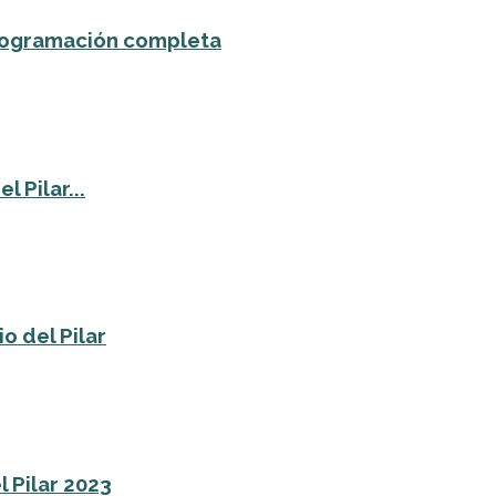
 programación completa
 Pilar...
o del Pilar
l Pilar 2023