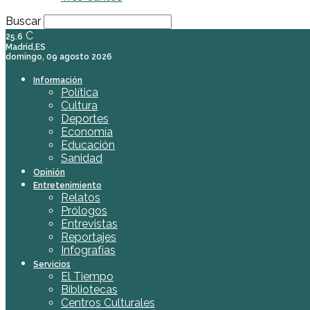
Buscar
C
25.6
Madrid,ES
domingo, 09 agosto 2026
Información
Política
Cultura
Deportes
Economía
Educación
Sanidad
Opinión
Entretenimiento
Relatos
Prólogos
Entrevistas
Reportajes
Infografías
Servicios
El Tiempo
Bibliotecas
Centros Culturales