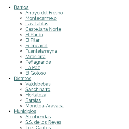
Barrios
Arroyo del Fresno
Montecarmelo
Las Tablas
Castellana Norte
El Pardo
El Pilar
Fuencarral
Fuentelarreyna
Mirasierra
Peñagrande
La Paz
El Goloso
Distritos
Valdebebas
Sanchinarro
Hortaleza
Barajas
Moncloa-Aravaca
Municipios
Alcobendas
S.S. de los Reyes
Tres Cantos