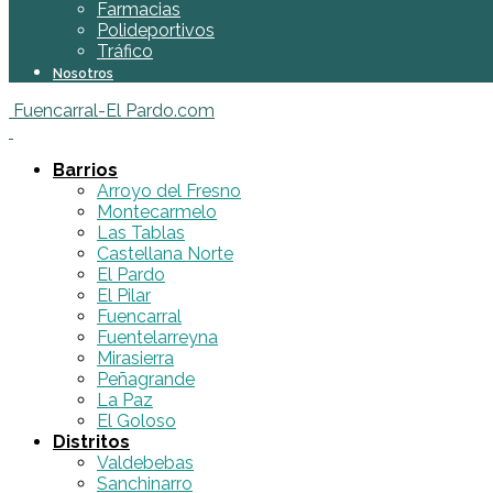
Farmacias
Polideportivos
Tráfico
Nosotros
Fuencarral-El Pardo.com
Barrios
Arroyo del Fresno
Montecarmelo
Las Tablas
Castellana Norte
El Pardo
El Pilar
Fuencarral
Fuentelarreyna
Mirasierra
Peñagrande
La Paz
El Goloso
Distritos
Valdebebas
Sanchinarro