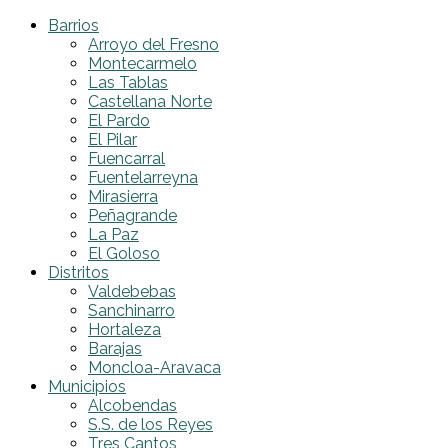
Barrios
Arroyo del Fresno
Montecarmelo
Las Tablas
Castellana Norte
El Pardo
El Pilar
Fuencarral
Fuentelarreyna
Mirasierra
Peñagrande
La Paz
El Goloso
Distritos
Valdebebas
Sanchinarro
Hortaleza
Barajas
Moncloa-Aravaca
Municipios
Alcobendas
S.S. de los Reyes
Tres Cantos