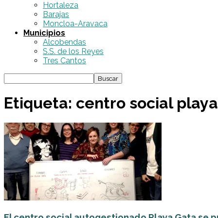
Hortaleza
Barajas
Moncloa-Aravaca
Municipios
Alcobendas
S.S. de los Reyes
Tres Cantos
Etiqueta: centro social play
El centro social autogestionado Playa Gata se 