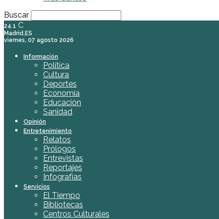
Buscar
C
24.1
Madrid,ES
viernes, 07 agosto 2026
Información
Política
Cultura
Deportes
Economía
Educación
Sanidad
Opinión
Entretenimiento
Relatos
Prólogos
Entrevistas
Reportajes
Infografías
Servicios
El Tiempo
Bibliotecas
Centros Culturales