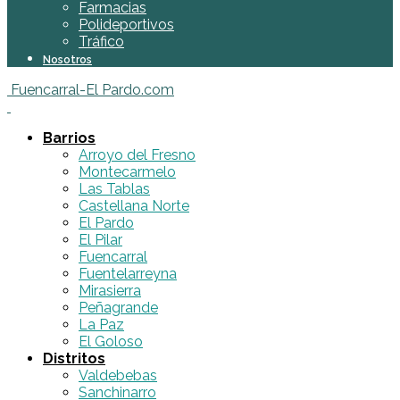
Farmacias
Polideportivos
Tráfico
Nosotros
Fuencarral-El Pardo.com
Barrios
Arroyo del Fresno
Montecarmelo
Las Tablas
Castellana Norte
El Pardo
El Pilar
Fuencarral
Fuentelarreyna
Mirasierra
Peñagrande
La Paz
El Goloso
Distritos
Valdebebas
Sanchinarro