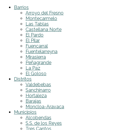
Barrios
Arroyo del Fresno
Montecarmelo
Las Tablas
Castellana Norte
El Pardo
El Pilar
Fuencarral
Fuentelarreyna
Mirasierra
Peñagrande
La Paz
El Goloso
Distritos
Valdebebas
Sanchinarro
Hortaleza
Barajas
Moncloa-Aravaca
Municipios
Alcobendas
S.S. de los Reyes
Tres Cantos