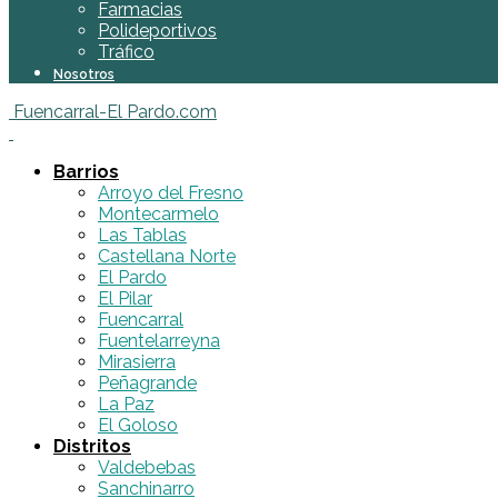
Farmacias
Polideportivos
Tráfico
Nosotros
Fuencarral-El Pardo.com
Barrios
Arroyo del Fresno
Montecarmelo
Las Tablas
Castellana Norte
El Pardo
El Pilar
Fuencarral
Fuentelarreyna
Mirasierra
Peñagrande
La Paz
El Goloso
Distritos
Valdebebas
Sanchinarro