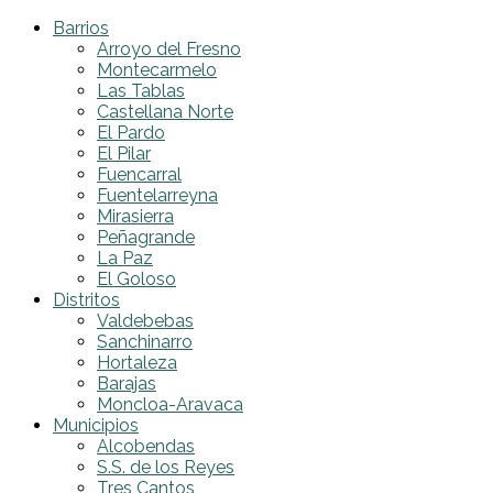
Barrios
Arroyo del Fresno
Montecarmelo
Las Tablas
Castellana Norte
El Pardo
El Pilar
Fuencarral
Fuentelarreyna
Mirasierra
Peñagrande
La Paz
El Goloso
Distritos
Valdebebas
Sanchinarro
Hortaleza
Barajas
Moncloa-Aravaca
Municipios
Alcobendas
S.S. de los Reyes
Tres Cantos