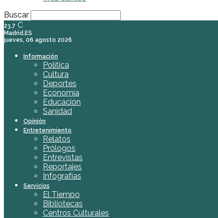
Buscar
C
23.7
Madrid,ES
jueves, 06 agosto 2026
Información
Política
Cultura
Deportes
Economía
Educación
Sanidad
Opinión
Entretenimiento
Relatos
Prólogos
Entrevistas
Reportajes
Infografías
Servicios
El Tiempo
Bibliotecas
Centros Culturales