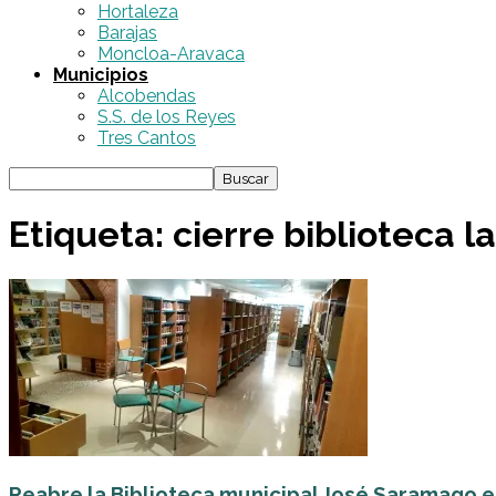
Hortaleza
Barajas
Moncloa-Aravaca
Municipios
Alcobendas
S.S. de los Reyes
Tres Cantos
Etiqueta: cierre biblioteca 
Reabre la Biblioteca municipal José Saramago en