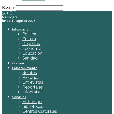
Buscar
C
24.7
Madrid,ES
lunes, 10 agosto 2026
Información
Política
Cultura
Deportes
Economía
Educación
Sanidad
Opinión
Entretenimiento
Relatos
Prólogos
Entrevistas
Reportajes
Infografías
Servicios
El Tiempo
Bibliotecas
Centros Culturales