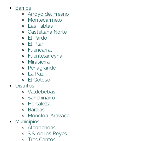
Barrios
Arroyo del Fresno
Montecarmelo
Las Tablas
Castellana Norte
El Pardo
El Pilar
Fuencarral
Fuentelarreyna
Mirasierra
Peñagrande
La Paz
El Goloso
Distritos
Valdebebas
Sanchinarro
Hortaleza
Barajas
Moncloa-Aravaca
Municipios
Alcobendas
S.S. de los Reyes
Tres Cantos