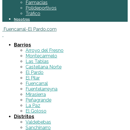
Farmacias
Polideportivos
Tráfico
Nosotros
Fuencarral-El Pardo.com
Barrios
Arroyo del Fresno
Montecarmelo
Las Tablas
Castellana Norte
El Pardo
El Pilar
Fuencarral
Fuentelarreyna
Mirasierra
Peñagrande
La Paz
El Goloso
Distritos
Valdebebas
Sanchinarro