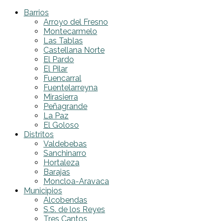
Barrios
Arroyo del Fresno
Montecarmelo
Las Tablas
Castellana Norte
El Pardo
El Pilar
Fuencarral
Fuentelarreyna
Mirasierra
Peñagrande
La Paz
El Goloso
Distritos
Valdebebas
Sanchinarro
Hortaleza
Barajas
Moncloa-Aravaca
Municipios
Alcobendas
S.S. de los Reyes
Tres Cantos