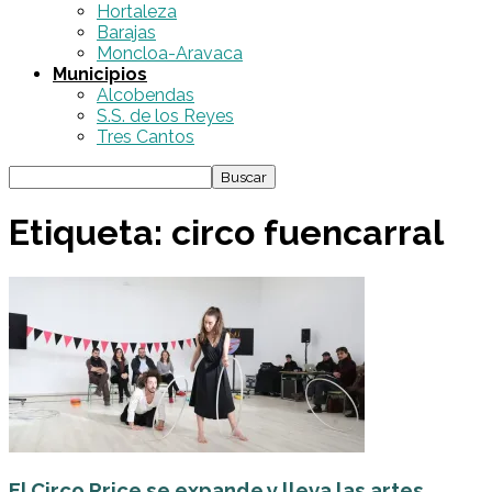
Hortaleza
Barajas
Moncloa-Aravaca
Municipios
Alcobendas
S.S. de los Reyes
Tres Cantos
Etiqueta: circo fuencarral
El Circo Price se expande y lleva las artes