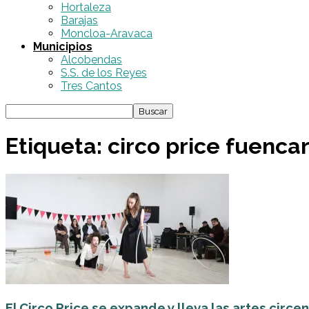
Hortaleza
Barajas
Moncloa-Aravaca
Municipios
Alcobendas
S.S. de los Reyes
Tres Cantos
Etiqueta: circo price fuencar
El Circo Price se expande y lleva las artes circens