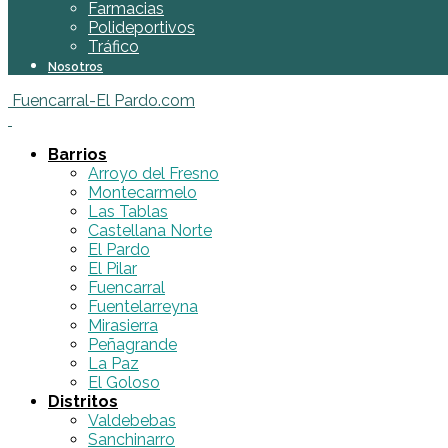
Farmacias
Polideportivos
Tráfico
Nosotros
Fuencarral-El Pardo.com
Barrios
Arroyo del Fresno
Montecarmelo
Las Tablas
Castellana Norte
El Pardo
El Pilar
Fuencarral
Fuentelarreyna
Mirasierra
Peñagrande
La Paz
El Goloso
Distritos
Valdebebas
Sanchinarro