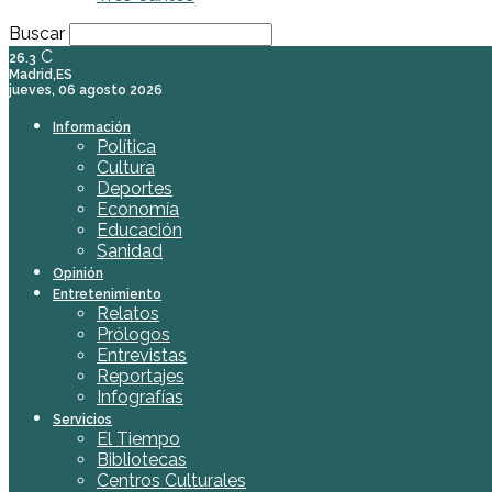
Buscar
C
26.3
Madrid,ES
jueves, 06 agosto 2026
Información
Política
Cultura
Deportes
Economía
Educación
Sanidad
Opinión
Entretenimiento
Relatos
Prólogos
Entrevistas
Reportajes
Infografías
Servicios
El Tiempo
Bibliotecas
Centros Culturales