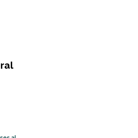
ral
es al...