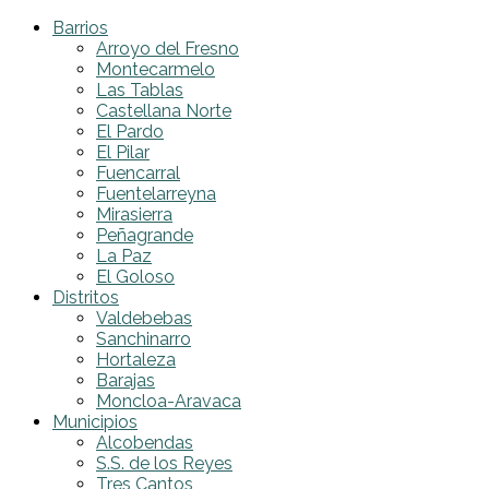
Barrios
Arroyo del Fresno
Montecarmelo
Las Tablas
Castellana Norte
El Pardo
El Pilar
Fuencarral
Fuentelarreyna
Mirasierra
Peñagrande
La Paz
El Goloso
Distritos
Valdebebas
Sanchinarro
Hortaleza
Barajas
Moncloa-Aravaca
Municipios
Alcobendas
S.S. de los Reyes
Tres Cantos