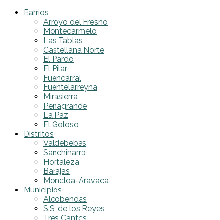
Barrios
Arroyo del Fresno
Montecarmelo
Las Tablas
Castellana Norte
El Pardo
El Pilar
Fuencarral
Fuentelarreyna
Mirasierra
Peñagrande
La Paz
El Goloso
Distritos
Valdebebas
Sanchinarro
Hortaleza
Barajas
Moncloa-Aravaca
Municipios
Alcobendas
S.S. de los Reyes
Tres Cantos