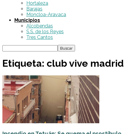
Hortaleza
Barajas
Moncloa-Aravaca
Municipios
Alcobendas
S.S. de los Reyes
Tres Cantos
Etiqueta: club vive madrid
Incendio en Tetuán: Se quema el prostíbulo