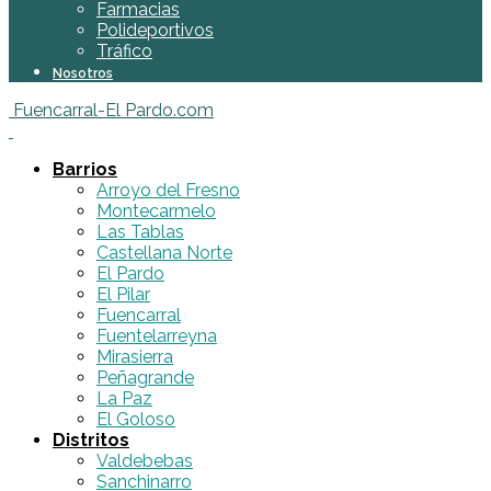
Farmacias
Polideportivos
Tráfico
Nosotros
Fuencarral-El Pardo.com
Barrios
Arroyo del Fresno
Montecarmelo
Las Tablas
Castellana Norte
El Pardo
El Pilar
Fuencarral
Fuentelarreyna
Mirasierra
Peñagrande
La Paz
El Goloso
Distritos
Valdebebas
Sanchinarro