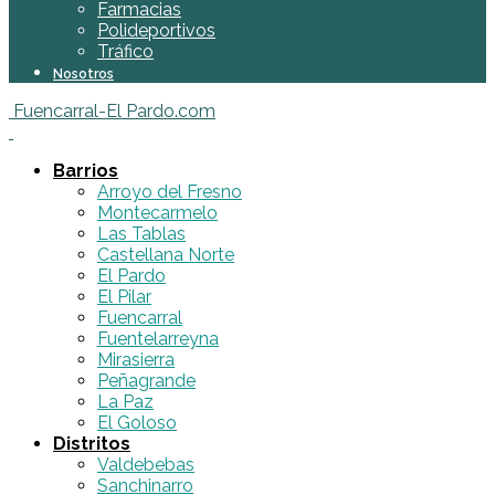
Farmacias
Polideportivos
Tráfico
Nosotros
Fuencarral-El Pardo.com
Barrios
Arroyo del Fresno
Montecarmelo
Las Tablas
Castellana Norte
El Pardo
El Pilar
Fuencarral
Fuentelarreyna
Mirasierra
Peñagrande
La Paz
El Goloso
Distritos
Valdebebas
Sanchinarro