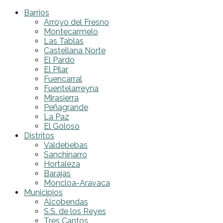
Barrios
Arroyo del Fresno
Montecarmelo
Las Tablas
Castellana Norte
El Pardo
El Pilar
Fuencarral
Fuentelarreyna
Mirasierra
Peñagrande
La Paz
El Goloso
Distritos
Valdebebas
Sanchinarro
Hortaleza
Barajas
Moncloa-Aravaca
Municipios
Alcobendas
S.S. de los Reyes
Tres Cantos