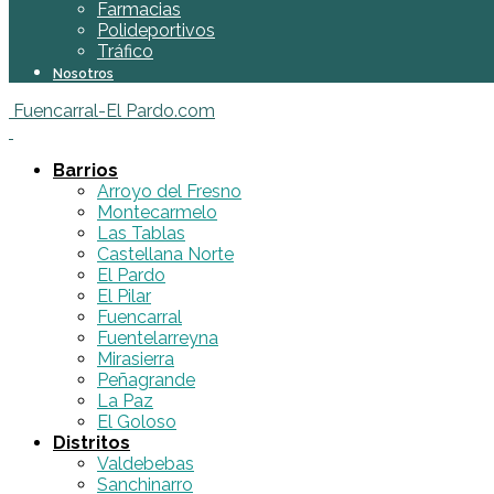
Farmacias
Polideportivos
Tráfico
Nosotros
Fuencarral-El Pardo.com
Barrios
Arroyo del Fresno
Montecarmelo
Las Tablas
Castellana Norte
El Pardo
El Pilar
Fuencarral
Fuentelarreyna
Mirasierra
Peñagrande
La Paz
El Goloso
Distritos
Valdebebas
Sanchinarro