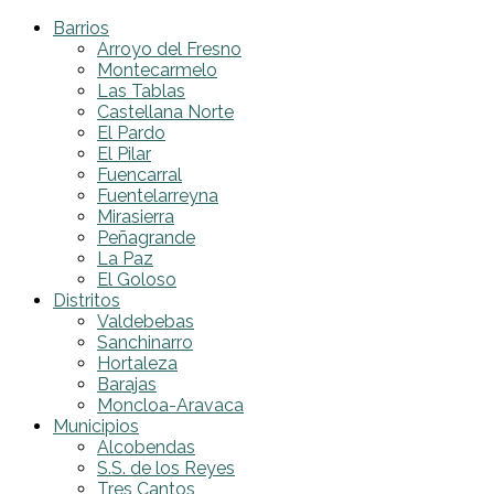
Barrios
Arroyo del Fresno
Montecarmelo
Las Tablas
Castellana Norte
El Pardo
El Pilar
Fuencarral
Fuentelarreyna
Mirasierra
Peñagrande
La Paz
El Goloso
Distritos
Valdebebas
Sanchinarro
Hortaleza
Barajas
Moncloa-Aravaca
Municipios
Alcobendas
S.S. de los Reyes
Tres Cantos