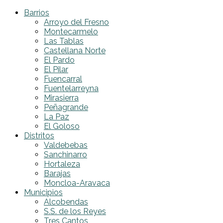
Barrios
Arroyo del Fresno
Montecarmelo
Las Tablas
Castellana Norte
El Pardo
El Pilar
Fuencarral
Fuentelarreyna
Mirasierra
Peñagrande
La Paz
El Goloso
Distritos
Valdebebas
Sanchinarro
Hortaleza
Barajas
Moncloa-Aravaca
Municipios
Alcobendas
S.S. de los Reyes
Tres Cantos