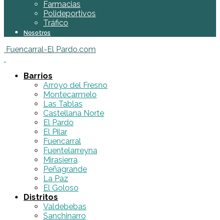
Farmacias
Polideportivos
Tráfico
Nosotros
Fuencarral-El Pardo.com
Barrios
Arroyo del Fresno
Montecarmelo
Las Tablas
Castellana Norte
El Pardo
El Pilar
Fuencarral
Fuentelarreyna
Mirasierra
Peñagrande
La Paz
El Goloso
Distritos
Valdebebas
Sanchinarro