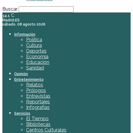
Buscar
C
34.1
Madrid,ES
sábado, 08 agosto 2026
Información
Política
Cultura
Deportes
Economía
Educación
Sanidad
Opinión
Entretenimiento
Relatos
Prólogos
Entrevistas
Reportajes
Infografías
Servicios
El Tiempo
Bibliotecas
Centros Culturales