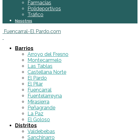
Farmacias
Polideportivos
Tráfico
Nosotros
Fuencarral-El Pardo.com
Barrios
Arroyo del Fresno
Montecarmelo
Las Tablas
Castellana Norte
El Pardo
El Pilar
Fuencarral
Fuentelarreyna
Mirasierra
Peñagrande
La Paz
El Goloso
Distritos
Valdebebas
Sanchinarro