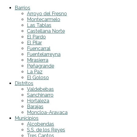
Barrios
Arroyo del Fresno
Montecarmelo
Las Tablas
Castellana Norte
El Pardo
El Pilar
Fuencarral
Fuentelarreyna
Mirasierra
Peñagrande
La Paz
El Goloso
Distritos
Valdebebas
Sanchinarro
Hortaleza
Barajas
Moncloa-Aravaca
Municipios
Alcobendas
S.S. de los Reyes
Tres Cantos