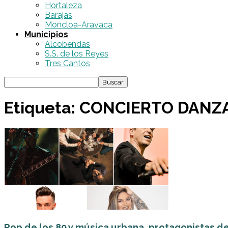
Hortaleza
Barajas
Moncloa-Aravaca
Municipios
Alcobendas
S.S. de los Reyes
Tres Cantos
Etiqueta: CONCIERTO DANZA
Pop de los 80 y música urbana, protagonistas de l