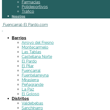
Farmacias
Polideportivos
Tráfico
Nosotros
Fuencarral-El Pardo.com
Barrios
Arroyo del Fresno
Montecarmelo
Las Tablas
Castellana Norte
El Pardo
El Pilar
Fuencarral
Fuentelarreyna
Mirasierra
Peñagrande
La Paz
El Goloso
Distritos
Valdebebas
Sanchinarro