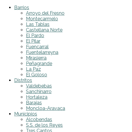
Barrios
Arroyo del Fresno
Montecarmelo
Las Tablas
Castellana Norte
El Pardo
El Pilar
Fuencarral
Fuentelarreyna
Mirasierra
Peñagrande
La Paz
El Goloso
Distritos
Valdebebas
Sanchinarro
Hortaleza
Barajas
Moncloa-Aravaca
Municipios
Alcobendas
S.S. de los Reyes
Tres Cantos