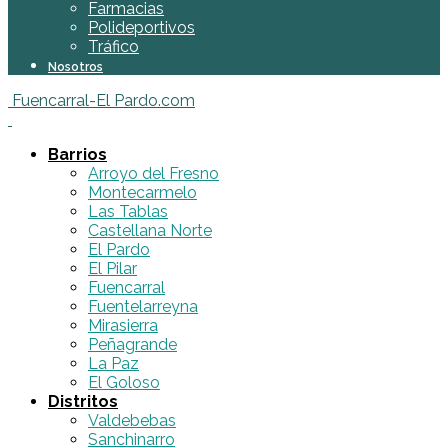
Farmacias
Polideportivos
Tráfico
Nosotros
Fuencarral-El Pardo.com
Barrios
Arroyo del Fresno
Montecarmelo
Las Tablas
Castellana Norte
El Pardo
El Pilar
Fuencarral
Fuentelarreyna
Mirasierra
Peñagrande
La Paz
El Goloso
Distritos
Valdebebas
Sanchinarro