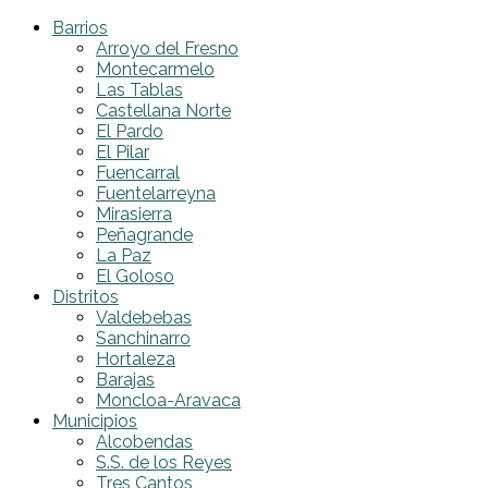
Barrios
Arroyo del Fresno
Montecarmelo
Las Tablas
Castellana Norte
El Pardo
El Pilar
Fuencarral
Fuentelarreyna
Mirasierra
Peñagrande
La Paz
El Goloso
Distritos
Valdebebas
Sanchinarro
Hortaleza
Barajas
Moncloa-Aravaca
Municipios
Alcobendas
S.S. de los Reyes
Tres Cantos