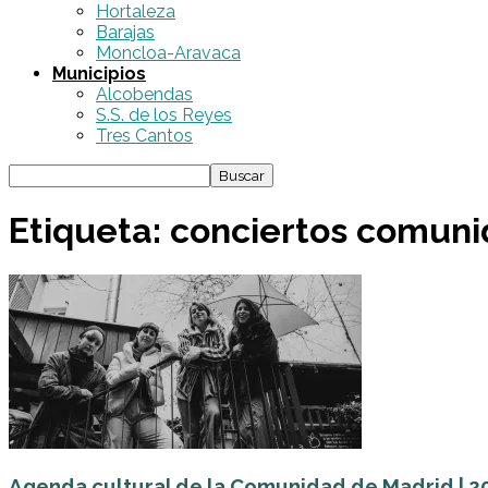
Hortaleza
Barajas
Moncloa-Aravaca
Municipios
Alcobendas
S.S. de los Reyes
Tres Cantos
Etiqueta: conciertos comun
Agenda cultural de la Comunidad de Madrid | 20 