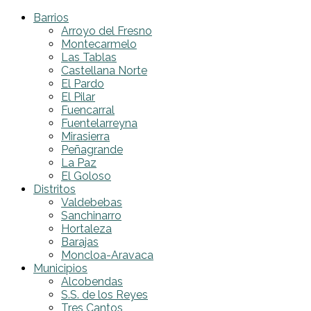
Barrios
Arroyo del Fresno
Montecarmelo
Las Tablas
Castellana Norte
El Pardo
El Pilar
Fuencarral
Fuentelarreyna
Mirasierra
Peñagrande
La Paz
El Goloso
Distritos
Valdebebas
Sanchinarro
Hortaleza
Barajas
Moncloa-Aravaca
Municipios
Alcobendas
S.S. de los Reyes
Tres Cantos