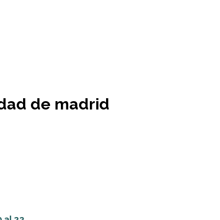
idad de madrid
al 22...