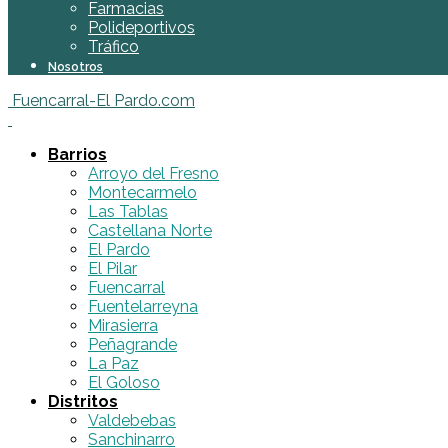
Farmacias
Polideportivos
Tráfico
Nosotros
Fuencarral-El Pardo.com
Barrios
Arroyo del Fresno
Montecarmelo
Las Tablas
Castellana Norte
El Pardo
El Pilar
Fuencarral
Fuentelarreyna
Mirasierra
Peñagrande
La Paz
El Goloso
Distritos
Valdebebas
Sanchinarro