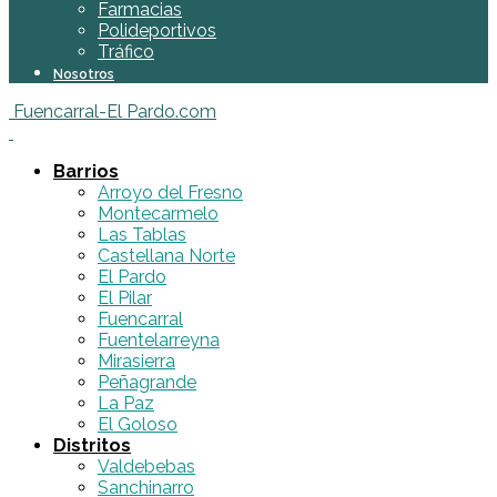
Farmacias
Polideportivos
Tráfico
Nosotros
Fuencarral-El Pardo.com
Barrios
Arroyo del Fresno
Montecarmelo
Las Tablas
Castellana Norte
El Pardo
El Pilar
Fuencarral
Fuentelarreyna
Mirasierra
Peñagrande
La Paz
El Goloso
Distritos
Valdebebas
Sanchinarro