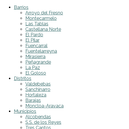
Barrios
Arroyo del Fresno
Montecarmelo
Las Tablas
Castellana Norte
El Pardo
El Pilar
Fuencarral
Fuentelarreyna
Mirasierra
Peñagrande
La Paz
El Goloso
Distritos
Valdebebas
Sanchinarro
Hortaleza
Barajas
Moncloa-Aravaca
Municipios
Alcobendas
S.S. de los Reyes
Tres Cantos