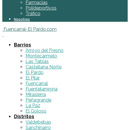
Farmacias
Polideportivos
Tráfico
Nosotros
Fuencarral-El Pardo.com
Barrios
Arroyo del Fresno
Montecarmelo
Las Tablas
Castellana Norte
El Pardo
El Pilar
Fuencarral
Fuentelarreyna
Mirasierra
Peñagrande
La Paz
El Goloso
Distritos
Valdebebas
Sanchinarro