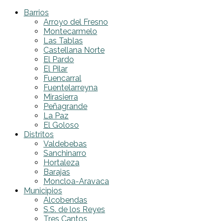
Barrios
Arroyo del Fresno
Montecarmelo
Las Tablas
Castellana Norte
El Pardo
El Pilar
Fuencarral
Fuentelarreyna
Mirasierra
Peñagrande
La Paz
El Goloso
Distritos
Valdebebas
Sanchinarro
Hortaleza
Barajas
Moncloa-Aravaca
Municipios
Alcobendas
S.S. de los Reyes
Tres Cantos