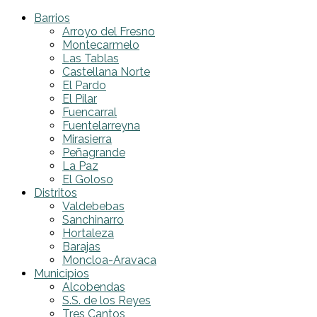
Barrios
Arroyo del Fresno
Montecarmelo
Las Tablas
Castellana Norte
El Pardo
El Pilar
Fuencarral
Fuentelarreyna
Mirasierra
Peñagrande
La Paz
El Goloso
Distritos
Valdebebas
Sanchinarro
Hortaleza
Barajas
Moncloa-Aravaca
Municipios
Alcobendas
S.S. de los Reyes
Tres Cantos