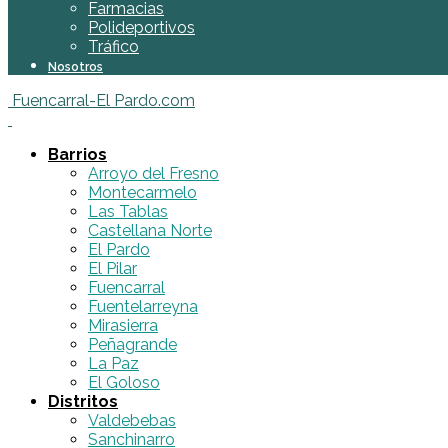
Farmacias
Polideportivos
Tráfico
Nosotros
Fuencarral-El Pardo.com
Barrios
Arroyo del Fresno
Montecarmelo
Las Tablas
Castellana Norte
El Pardo
El Pilar
Fuencarral
Fuentelarreyna
Mirasierra
Peñagrande
La Paz
El Goloso
Distritos
Valdebebas
Sanchinarro