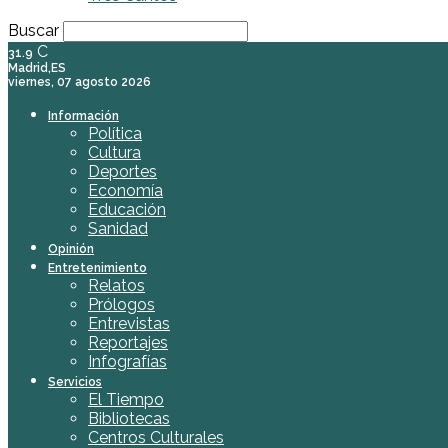
Buscar
C
31.9
Madrid,ES
viernes, 07 agosto 2026
Información
Política
Cultura
Deportes
Economía
Educación
Sanidad
Opinión
Entretenimiento
Relatos
Prólogos
Entrevistas
Reportajes
Infografías
Servicios
El Tiempo
Bibliotecas
Centros Culturales