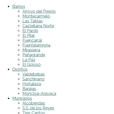
Barrios
Arroyo del Fresno
Montecarmelo
Las Tablas
Castellana Norte
El Pardo
El Pilar
Fuencarral
Fuentelarreyna
Mirasierra
Peñagrande
La Paz
El Goloso
Distritos
Valdebebas
Sanchinarro
Hortaleza
Barajas
Moncloa-Aravaca
Municipios
Alcobendas
S.S. de los Reyes
Tres Cantos