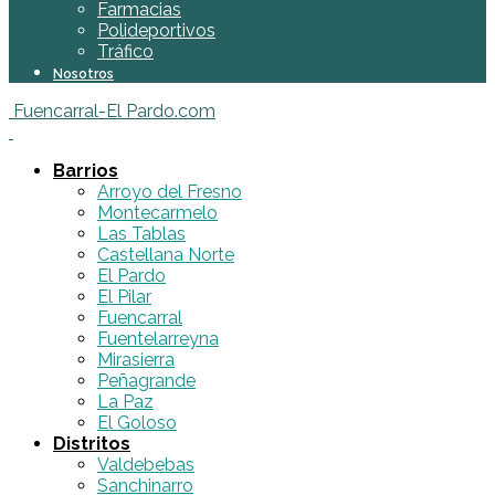
Farmacias
Polideportivos
Tráfico
Nosotros
Fuencarral-El Pardo.com
Barrios
Arroyo del Fresno
Montecarmelo
Las Tablas
Castellana Norte
El Pardo
El Pilar
Fuencarral
Fuentelarreyna
Mirasierra
Peñagrande
La Paz
El Goloso
Distritos
Valdebebas
Sanchinarro