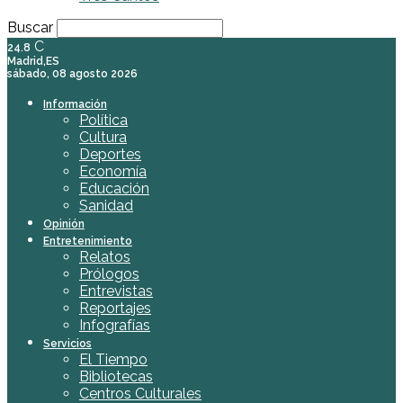
Buscar
C
24.8
Madrid,ES
sábado, 08 agosto 2026
Información
Política
Cultura
Deportes
Economía
Educación
Sanidad
Opinión
Entretenimiento
Relatos
Prólogos
Entrevistas
Reportajes
Infografías
Servicios
El Tiempo
Bibliotecas
Centros Culturales