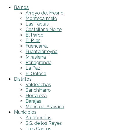
Barrios
Arroyo del Fresno
Montecarmelo
Las Tablas
Castellana Norte
El Pardo
El Pilar
Fuencarral
Fuentelarreyna
Mirasierra
Peñagrande
La Paz
El Goloso
Distritos
Valdebebas
Sanchinarro
Hortaleza
Barajas
Moncloa-Aravaca
Municipios
Alcobendas
S.S. de los Reyes
Tres Cantos