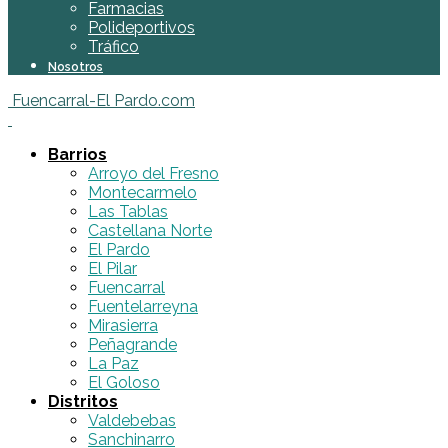
Farmacias
Polideportivos
Tráfico
Nosotros
Fuencarral-El Pardo.com
Barrios
Arroyo del Fresno
Montecarmelo
Las Tablas
Castellana Norte
El Pardo
El Pilar
Fuencarral
Fuentelarreyna
Mirasierra
Peñagrande
La Paz
El Goloso
Distritos
Valdebebas
Sanchinarro