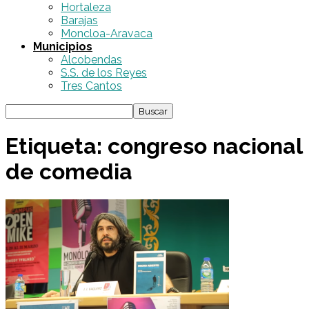
Hortaleza
Barajas
Moncloa-Aravaca
Municipios
Alcobendas
S.S. de los Reyes
Tres Cantos
Etiqueta: congreso nacional
de comedia