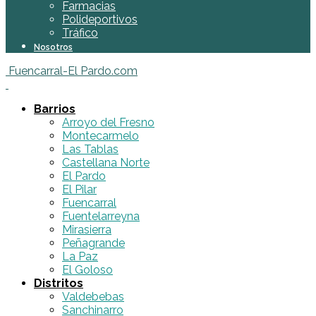
Farmacias
Polideportivos
Tráfico
Nosotros
Fuencarral-El Pardo.com
Barrios
Arroyo del Fresno
Montecarmelo
Las Tablas
Castellana Norte
El Pardo
El Pilar
Fuencarral
Fuentelarreyna
Mirasierra
Peñagrande
La Paz
El Goloso
Distritos
Valdebebas
Sanchinarro