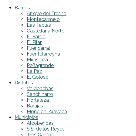
Barrios
Arroyo del Fresno
Montecarmelo
Las Tablas
Castellana Norte
El Pardo
El Pilar
Fuencarral
Fuentelarreyna
Mirasierra
Peñagrande
La Paz
El Goloso
Distritos
Valdebebas
Sanchinarro
Hortaleza
Barajas
Moncloa-Aravaca
Municipios
Alcobendas
S.S. de los Reyes
Tres Cantos