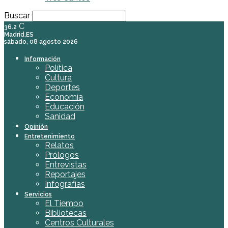
Buscar
C
36.2
Madrid,ES
sábado, 08 agosto 2026
Información
Política
Cultura
Deportes
Economía
Educación
Sanidad
Opinión
Entretenimiento
Relatos
Prólogos
Entrevistas
Reportajes
Infografías
Servicios
El Tiempo
Bibliotecas
Centros Culturales