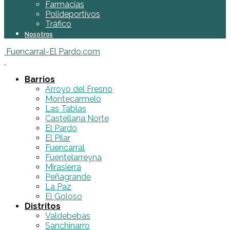
Farmacias
Polideportivos
Tráfico
Nosotros
Fuencarral-El Pardo.com
Barrios
Arroyo del Fresno
Montecarmelo
Las Tablas
Castellana Norte
El Pardo
El Pilar
Fuencarral
Fuentelarreyna
Mirasierra
Peñagrande
La Paz
El Goloso
Distritos
Valdebebas
Sanchinarro