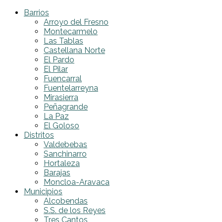
Barrios
Arroyo del Fresno
Montecarmelo
Las Tablas
Castellana Norte
El Pardo
El Pilar
Fuencarral
Fuentelarreyna
Mirasierra
Peñagrande
La Paz
El Goloso
Distritos
Valdebebas
Sanchinarro
Hortaleza
Barajas
Moncloa-Aravaca
Municipios
Alcobendas
S.S. de los Reyes
Tres Cantos