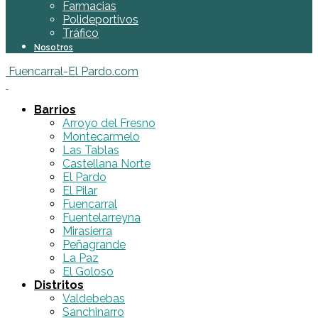
Farmacias
Polideportivos
Tráfico
Nosotros
Fuencarral-El Pardo.com
Barrios
Arroyo del Fresno
Montecarmelo
Las Tablas
Castellana Norte
El Pardo
El Pilar
Fuencarral
Fuentelarreyna
Mirasierra
Peñagrande
La Paz
El Goloso
Distritos
Valdebebas
Sanchinarro