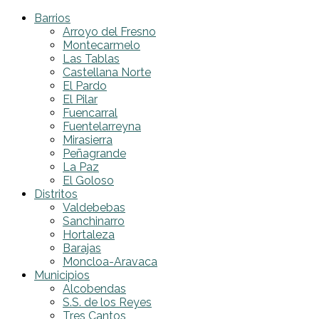
Barrios
Arroyo del Fresno
Montecarmelo
Las Tablas
Castellana Norte
El Pardo
El Pilar
Fuencarral
Fuentelarreyna
Mirasierra
Peñagrande
La Paz
El Goloso
Distritos
Valdebebas
Sanchinarro
Hortaleza
Barajas
Moncloa-Aravaca
Municipios
Alcobendas
S.S. de los Reyes
Tres Cantos