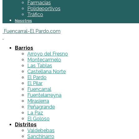
Farmacias
Polideportivos
Tráfico
Nosotros
Fuencarral-El Pardo.com
Barrios
Arroyo del Fresno
Montecarmelo
Las Tablas
Castellana Norte
El Pardo
El Pilar
Fuencarral
Fuentelarreyna
Mirasierra
Peñagrande
La Paz
El Goloso
Distritos
Valdebebas
Sanchinarro