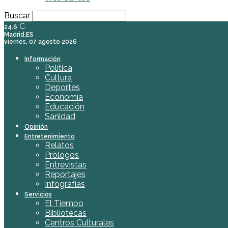
Buscar
C
24.6
Madrid,ES
viernes, 07 agosto 2026
Información
Política
Cultura
Deportes
Economía
Educación
Sanidad
Opinión
Entretenimiento
Relatos
Prólogos
Entrevistas
Reportajes
Infografías
Servicios
El Tiempo
Bibliotecas
Centros Culturales