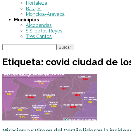
Hortaleza
Barajas
Moncloa-Aravaca
Municipios
Alcobendas
S.S. de los Reyes
Tres Cantos
Etiqueta: covid ciudad de lo
Mirasierra y Virgen del Cortijo lideran la inciden