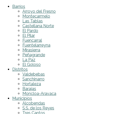
Barrios
Arroyo del Fresno
Montecarmelo
Las Tablas
Castellana Norte
El Pardo
El Pilar
Fuencarral
Fuentelarreyna
Mirasierra
Peñagrande
La Paz
El Goloso
Distritos
Valdebebas
Sanchinarro
Hortaleza
Barajas
Moncloa-Aravaca
Municipios
Alcobendas
S.S. de los Reyes
Tres Cantos