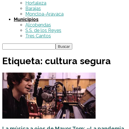
Hortaleza
Barajas
Moncloa-Aravaca
Municipios
Alcobendas
S.S. de los Reyes
Tres Cantos
Etiqueta: cultura segura
La música a ojos de Mayor Tom: «La pandemia