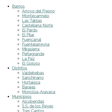
Barrios
Arroyo del Fresno
Montecarmelo
Las Tablas
Castellana Norte
El Pardo
El Pilar
Fuencarral
Fuentelarreyna
Mirasierra
Peñagrande
La Paz
El Goloso
Distritos
Valdebebas
Sanchinarro
Hortaleza
Barajas
Moncloa-Aravaca
Municipios
Alcobendas
S.S. de los Reyes
Tres Cantos