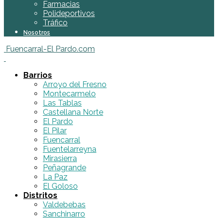
Farmacias
Polideportivos
Tráfico
Nosotros
Fuencarral-El Pardo.com
Barrios
Arroyo del Fresno
Montecarmelo
Las Tablas
Castellana Norte
El Pardo
El Pilar
Fuencarral
Fuentelarreyna
Mirasierra
Peñagrande
La Paz
El Goloso
Distritos
Valdebebas
Sanchinarro