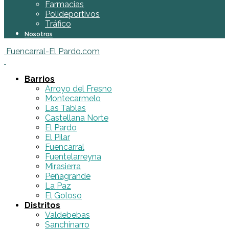
Farmacias
Polideportivos
Tráfico
Nosotros
Fuencarral-El Pardo.com
Barrios
Arroyo del Fresno
Montecarmelo
Las Tablas
Castellana Norte
El Pardo
El Pilar
Fuencarral
Fuentelarreyna
Mirasierra
Peñagrande
La Paz
El Goloso
Distritos
Valdebebas
Sanchinarro