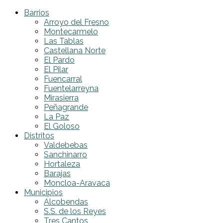
Barrios
Arroyo del Fresno
Montecarmelo
Las Tablas
Castellana Norte
El Pardo
El Pilar
Fuencarral
Fuentelarreyna
Mirasierra
Peñagrande
La Paz
El Goloso
Distritos
Valdebebas
Sanchinarro
Hortaleza
Barajas
Moncloa-Aravaca
Municipios
Alcobendas
S.S. de los Reyes
Tres Cantos