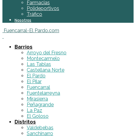
Farmacias
Polideportivos
Tráfico
Nosotros
Fuencarral-El Pardo.com
Barrios
Arroyo del Fresno
Montecarmelo
Las Tablas
Castellana Norte
El Pardo
El Pilar
Fuencarral
Fuentelarreyna
Mirasierra
Peñagrande
La Paz
El Goloso
Distritos
Valdebebas
Sanchinarro