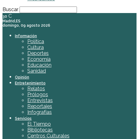
Buscar
C
30
Madrid,ES
domingo, 09 agosto 2026
Información
Política
Cultura
Deportes
Economía
Educación
Sanidad
Opinión
Entretenimiento
Relatos
Prólogos
Entrevistas
Reportajes
Infografías
Servicios
El Tiempo
Bibliotecas
Centros Culturales