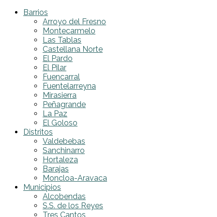
Barrios
Arroyo del Fresno
Montecarmelo
Las Tablas
Castellana Norte
El Pardo
El Pilar
Fuencarral
Fuentelarreyna
Mirasierra
Peñagrande
La Paz
El Goloso
Distritos
Valdebebas
Sanchinarro
Hortaleza
Barajas
Moncloa-Aravaca
Municipios
Alcobendas
S.S. de los Reyes
Tres Cantos