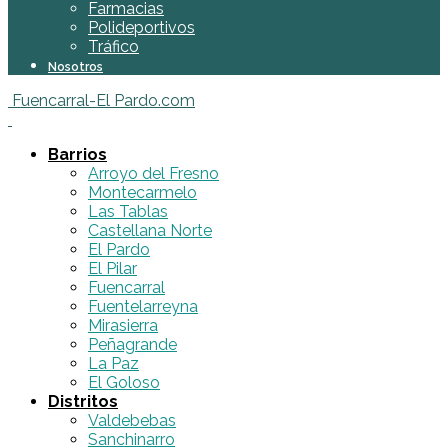
Farmacias
Polideportivos
Tráfico
Nosotros
Fuencarral-El Pardo.com
Barrios
Arroyo del Fresno
Montecarmelo
Las Tablas
Castellana Norte
El Pardo
El Pilar
Fuencarral
Fuentelarreyna
Mirasierra
Peñagrande
La Paz
El Goloso
Distritos
Valdebebas
Sanchinarro