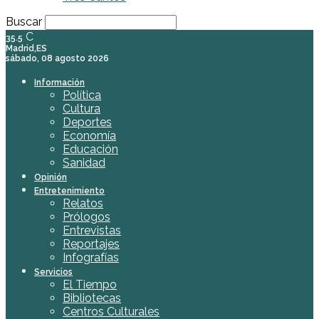
Buscar
C
35.5
Madrid,ES
sábado, 08 agosto 2026
Información
Política
Cultura
Deportes
Economía
Educación
Sanidad
Opinión
Entretenimiento
Relatos
Prólogos
Entrevistas
Reportajes
Infografías
Servicios
El Tiempo
Bibliotecas
Centros Culturales