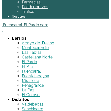
Farmacias
Polideportivos
Tráfico
Nosotros
Fuencarral-El Pardo.com
Barrios
Arroyo del Fresno
Montecarmelo
Las Tablas
Castellana Norte
El Pardo
El Pilar
Fuencarral
Fuentelarreyna
Mirasierra
Peñagrande
La Paz
El Goloso
Distritos
Valdebebas
Sanchinarro