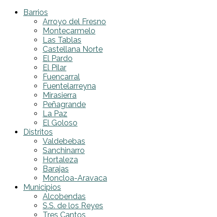
Barrios
Arroyo del Fresno
Montecarmelo
Las Tablas
Castellana Norte
El Pardo
El Pilar
Fuencarral
Fuentelarreyna
Mirasierra
Peñagrande
La Paz
El Goloso
Distritos
Valdebebas
Sanchinarro
Hortaleza
Barajas
Moncloa-Aravaca
Municipios
Alcobendas
S.S. de los Reyes
Tres Cantos