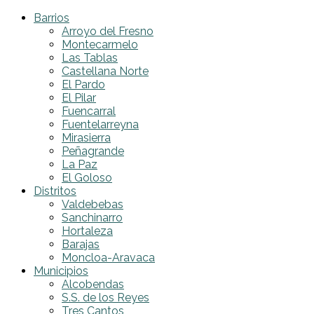
Barrios
Arroyo del Fresno
Montecarmelo
Las Tablas
Castellana Norte
El Pardo
El Pilar
Fuencarral
Fuentelarreyna
Mirasierra
Peñagrande
La Paz
El Goloso
Distritos
Valdebebas
Sanchinarro
Hortaleza
Barajas
Moncloa-Aravaca
Municipios
Alcobendas
S.S. de los Reyes
Tres Cantos