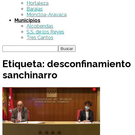
Hortaleza
Barajas
Moncloa-Aravaca
Municipios
Alcobendas
S.S. de los Reyes
Tres Cantos
Etiqueta: desconfinamiento
sanchinarro