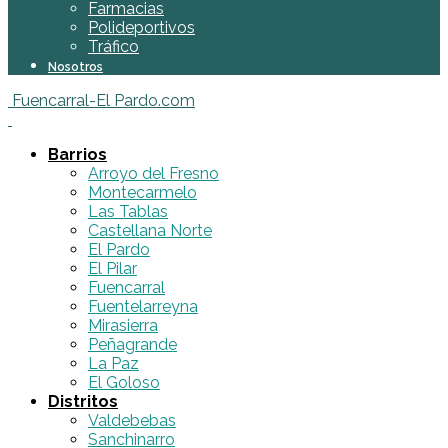
Farmacias
Polideportivos
Tráfico
Nosotros
Fuencarral-El Pardo.com
Barrios
Arroyo del Fresno
Montecarmelo
Las Tablas
Castellana Norte
El Pardo
El Pilar
Fuencarral
Fuentelarreyna
Mirasierra
Peñagrande
La Paz
El Goloso
Distritos
Valdebebas
Sanchinarro