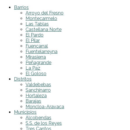
Barrios
Arroyo del Fresno
Montecarmelo
Las Tablas
Castellana Norte
El Pardo
El Pilar
Fuencarral
Fuentelarreyna
Mirasierra
Peñagrande
La Paz
El Goloso
Distritos
Valdebebas
Sanchinarro
Hortaleza
Barajas
Moncloa-Aravaca
Municipios
Alcobendas
S.S. de los Reyes
Tres Cantos