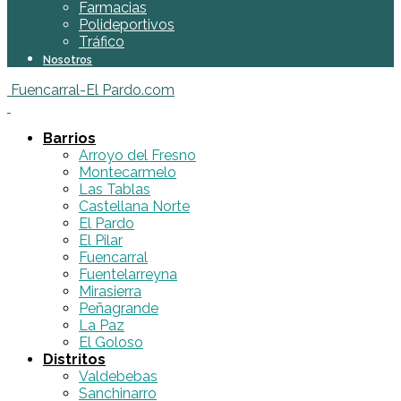
Farmacias
Polideportivos
Tráfico
Nosotros
Fuencarral-El Pardo.com
Barrios
Arroyo del Fresno
Montecarmelo
Las Tablas
Castellana Norte
El Pardo
El Pilar
Fuencarral
Fuentelarreyna
Mirasierra
Peñagrande
La Paz
El Goloso
Distritos
Valdebebas
Sanchinarro