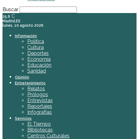
Buscar
C
25.6
Madrid,ES
lunes, 10 agosto 2026
Información
Política
Cultura
Deportes
Economía
Educación
Sanidad
Opinión
Entretenimiento
Relatos
Prólogos
Entrevistas
Reportajes
Infografías
Servicios
El Tiempo
Bibliotecas
Centros Culturales