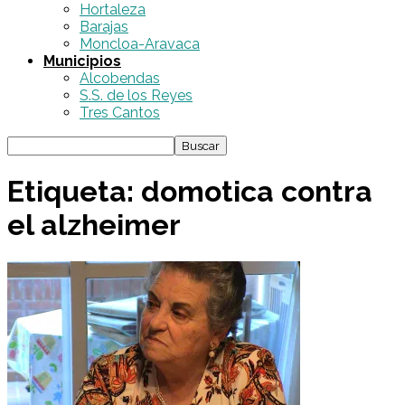
Hortaleza
Barajas
Moncloa-Aravaca
Municipios
Alcobendas
S.S. de los Reyes
Tres Cantos
Etiqueta: domotica contra
el alzheimer