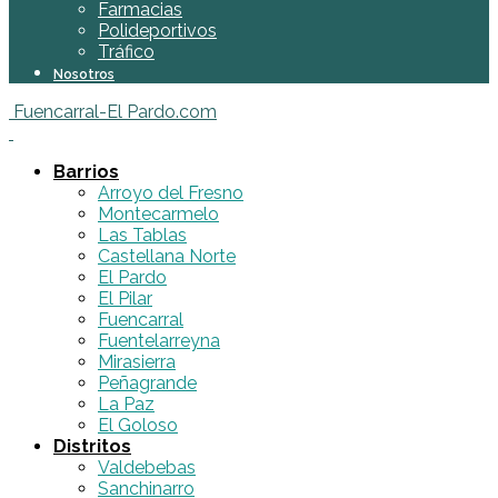
Farmacias
Polideportivos
Tráfico
Nosotros
Fuencarral-El Pardo.com
Barrios
Arroyo del Fresno
Montecarmelo
Las Tablas
Castellana Norte
El Pardo
El Pilar
Fuencarral
Fuentelarreyna
Mirasierra
Peñagrande
La Paz
El Goloso
Distritos
Valdebebas
Sanchinarro