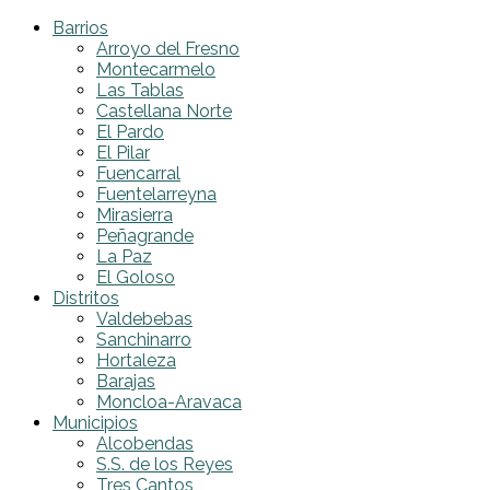
Barrios
Arroyo del Fresno
Montecarmelo
Las Tablas
Castellana Norte
El Pardo
El Pilar
Fuencarral
Fuentelarreyna
Mirasierra
Peñagrande
La Paz
El Goloso
Distritos
Valdebebas
Sanchinarro
Hortaleza
Barajas
Moncloa-Aravaca
Municipios
Alcobendas
S.S. de los Reyes
Tres Cantos