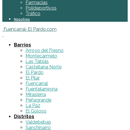
Farmacias
Polideportivos
Tráfico
Nosotros
Fuencarral-El Pardo.com
Barrios
Arroyo del Fresno
Montecarmelo
Las Tablas
Castellana Norte
El Pardo
El Pilar
Fuencarral
Fuentelarreyna
Mirasierra
Peñagrande
La Paz
El Goloso
Distritos
Valdebebas
Sanchinarro