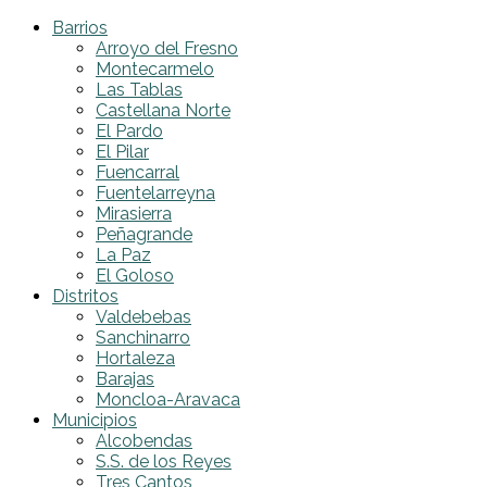
Barrios
Arroyo del Fresno
Montecarmelo
Las Tablas
Castellana Norte
El Pardo
El Pilar
Fuencarral
Fuentelarreyna
Mirasierra
Peñagrande
La Paz
El Goloso
Distritos
Valdebebas
Sanchinarro
Hortaleza
Barajas
Moncloa-Aravaca
Municipios
Alcobendas
S.S. de los Reyes
Tres Cantos