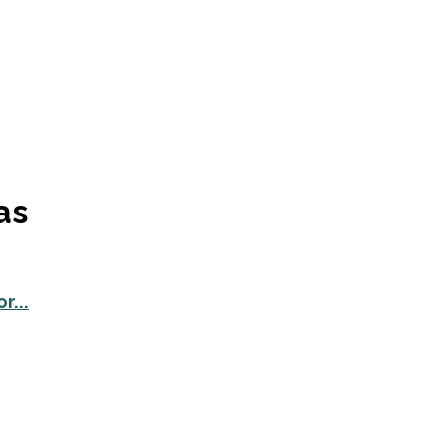
as
r...