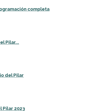
 programación completa
 Pilar...
o del Pilar
l Pilar 2023