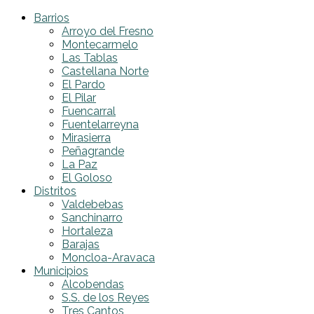
Barrios
Arroyo del Fresno
Montecarmelo
Las Tablas
Castellana Norte
El Pardo
El Pilar
Fuencarral
Fuentelarreyna
Mirasierra
Peñagrande
La Paz
El Goloso
Distritos
Valdebebas
Sanchinarro
Hortaleza
Barajas
Moncloa-Aravaca
Municipios
Alcobendas
S.S. de los Reyes
Tres Cantos