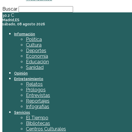
Buscar
C
30.2
Madrid,ES
sábado, 08 agosto 2026
Información
Política
Cultura
Deportes
Economía
Educación
Sanidad
Opinión
Entretenimiento
Relatos
Prólogos
Entrevistas
Reportajes
Infografías
Servicios
El Tiempo
Bibliotecas
Centros Culturales