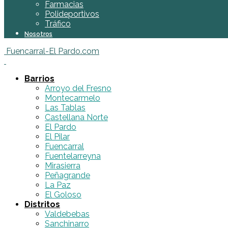
Farmacias
Polideportivos
Tráfico
Nosotros
Fuencarral-El Pardo.com
Barrios
Arroyo del Fresno
Montecarmelo
Las Tablas
Castellana Norte
El Pardo
El Pilar
Fuencarral
Fuentelarreyna
Mirasierra
Peñagrande
La Paz
El Goloso
Distritos
Valdebebas
Sanchinarro