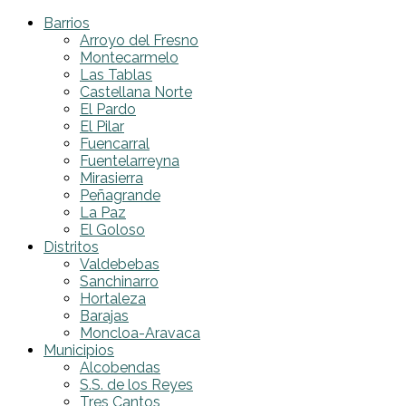
Barrios
Arroyo del Fresno
Montecarmelo
Las Tablas
Castellana Norte
El Pardo
El Pilar
Fuencarral
Fuentelarreyna
Mirasierra
Peñagrande
La Paz
El Goloso
Distritos
Valdebebas
Sanchinarro
Hortaleza
Barajas
Moncloa-Aravaca
Municipios
Alcobendas
S.S. de los Reyes
Tres Cantos