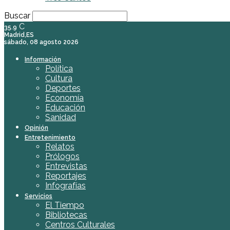
Buscar
C
35.9
Madrid,ES
sábado, 08 agosto 2026
Información
Política
Cultura
Deportes
Economía
Educación
Sanidad
Opinión
Entretenimiento
Relatos
Prólogos
Entrevistas
Reportajes
Infografías
Servicios
El Tiempo
Bibliotecas
Centros Culturales