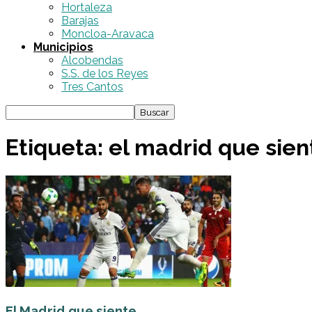
Hortaleza
Barajas
Moncloa-Aravaca
Municipios
Alcobendas
S.S. de los Reyes
Tres Cantos
Etiqueta: el madrid que sien
El Madrid que siente