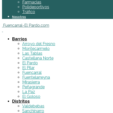
Farmacias
Polideportivos
Tráfico
Nosotros
Fuencarral-El Pardo.com
Barrios
Arroyo del Fresno
Montecarmelo
Las Tablas
Castellana Norte
El Pardo
El Pilar
Fuencarral
Fuentelarreyna
Mirasierra
Peñagrande
La Paz
El Goloso
Distritos
Valdebebas
Sanchinarro