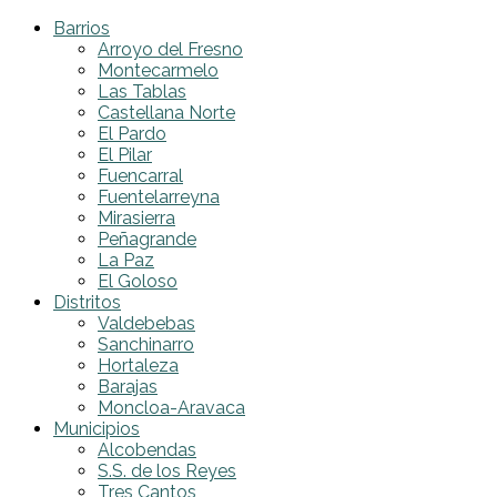
Barrios
Arroyo del Fresno
Montecarmelo
Las Tablas
Castellana Norte
El Pardo
El Pilar
Fuencarral
Fuentelarreyna
Mirasierra
Peñagrande
La Paz
El Goloso
Distritos
Valdebebas
Sanchinarro
Hortaleza
Barajas
Moncloa-Aravaca
Municipios
Alcobendas
S.S. de los Reyes
Tres Cantos