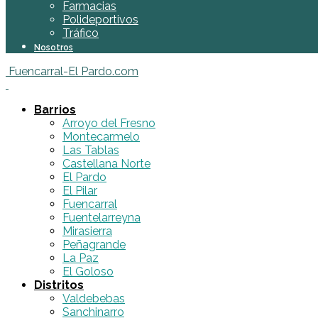
Farmacias
Polideportivos
Tráfico
Nosotros
Fuencarral-El Pardo.com
Barrios
Arroyo del Fresno
Montecarmelo
Las Tablas
Castellana Norte
El Pardo
El Pilar
Fuencarral
Fuentelarreyna
Mirasierra
Peñagrande
La Paz
El Goloso
Distritos
Valdebebas
Sanchinarro