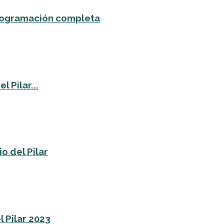
 programación completa
 Pilar...
o del Pilar
l Pilar 2023