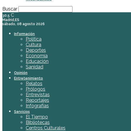
Buscar
C
30.5
Madrid,ES
sábado, 08 agosto 2026
Información
Política
Cultura
Deportes
Economía
Educación
Sanidad
Opinión
Entretenimiento
Relatos
Prólogos
Entrevistas
Reportajes
Infografías
Servicios
El Tiempo
Bibliotecas
Centros Culturales