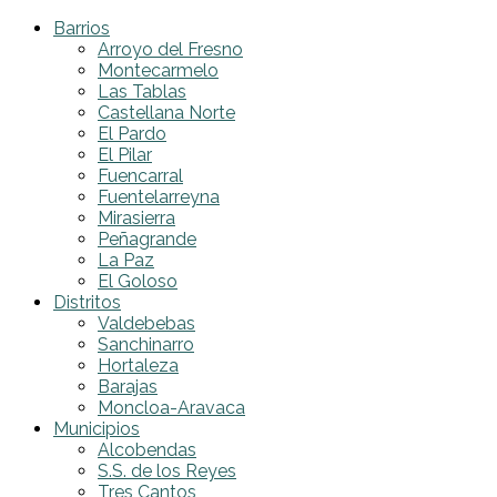
Barrios
Arroyo del Fresno
Montecarmelo
Las Tablas
Castellana Norte
El Pardo
El Pilar
Fuencarral
Fuentelarreyna
Mirasierra
Peñagrande
La Paz
El Goloso
Distritos
Valdebebas
Sanchinarro
Hortaleza
Barajas
Moncloa-Aravaca
Municipios
Alcobendas
S.S. de los Reyes
Tres Cantos