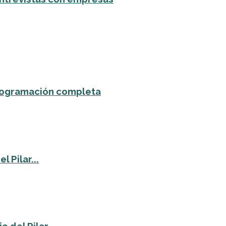
 programación completa
 Pilar...