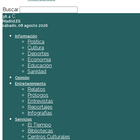
Buscar
C
36.4
Madrid,ES
sábado, 08 agosto 2026
Información
Política
Cultura
Deportes
Economía
Educación
Sanidad
Opinión
Entretenimiento
Relatos
Prólogos
Entrevistas
Reportajes
Infografías
Servicios
El Tiempo
Bibliotecas
Centros Culturales