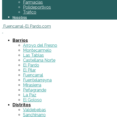
Farmacias
Polideportivos
Tráfico
Nosotros
Fuencarral-El Pardo.com
Barrios
Arroyo del Fresno
Montecarmelo
Las Tablas
Castellana Norte
El Pardo
El Pilar
Fuencarral
Fuentelarreyna
Mirasierra
Peñagrande
La Paz
El Goloso
Distritos
Valdebebas
Sanchinarro