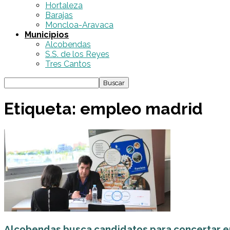
Hortaleza
Barajas
Moncloa-Aravaca
Municipios
Alcobendas
S.S. de los Reyes
Tres Cantos
Etiqueta: empleo madrid
Alcobendas busca candidatos para concertar e