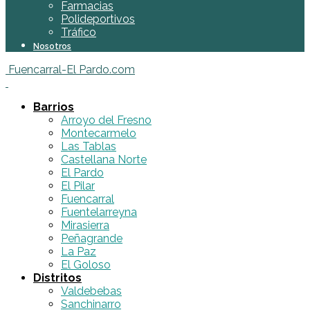
Farmacias
Polideportivos
Tráfico
Nosotros
Fuencarral-El Pardo.com
Barrios
Arroyo del Fresno
Montecarmelo
Las Tablas
Castellana Norte
El Pardo
El Pilar
Fuencarral
Fuentelarreyna
Mirasierra
Peñagrande
La Paz
El Goloso
Distritos
Valdebebas
Sanchinarro