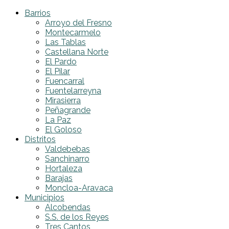
Barrios
Arroyo del Fresno
Montecarmelo
Las Tablas
Castellana Norte
El Pardo
El Pilar
Fuencarral
Fuentelarreyna
Mirasierra
Peñagrande
La Paz
El Goloso
Distritos
Valdebebas
Sanchinarro
Hortaleza
Barajas
Moncloa-Aravaca
Municipios
Alcobendas
S.S. de los Reyes
Tres Cantos