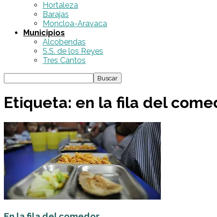
Hortaleza
Barajas
Moncloa-Aravaca
Municipios
Alcobendas
S.S. de los Reyes
Tres Cantos
Etiqueta: en la fila del come
En la fila del comedor