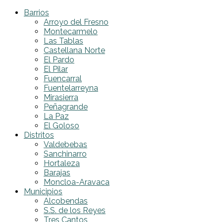
Barrios
Arroyo del Fresno
Montecarmelo
Las Tablas
Castellana Norte
El Pardo
El Pilar
Fuencarral
Fuentelarreyna
Mirasierra
Peñagrande
La Paz
El Goloso
Distritos
Valdebebas
Sanchinarro
Hortaleza
Barajas
Moncloa-Aravaca
Municipios
Alcobendas
S.S. de los Reyes
Tres Cantos