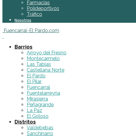
Farmacias
Polideportivos
Tráfico
Nosotros
Fuencarral-El Pardo.com
Barrios
Arroyo del Fresno
Montecarmelo
Las Tablas
Castellana Norte
El Pardo
El Pilar
Fuencarral
Fuentelarreyna
Mirasierra
Peñagrande
La Paz
El Goloso
Distritos
Valdebebas
Sanchinarro