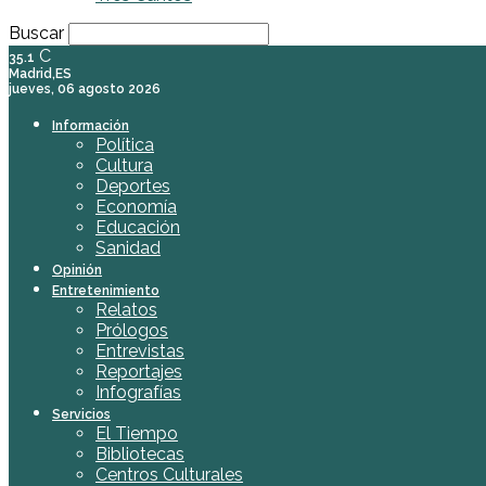
Buscar
C
35.1
Madrid,ES
jueves, 06 agosto 2026
Información
Política
Cultura
Deportes
Economía
Educación
Sanidad
Opinión
Entretenimiento
Relatos
Prólogos
Entrevistas
Reportajes
Infografías
Servicios
El Tiempo
Bibliotecas
Centros Culturales