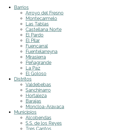
Barrios
Arroyo del Fresno
Montecarmelo
Las Tablas
Castellana Norte
El Pardo
El Pilar
Fuencarral
Fuentelarreyna
Mirasierra
Peñagrande
La Paz
El Goloso
Distritos
Valdebebas
Sanchinarro
Hortaleza
Barajas
Moncloa-Aravaca
Municipios
Alcobendas
S.S. de los Reyes
Tres Cantos