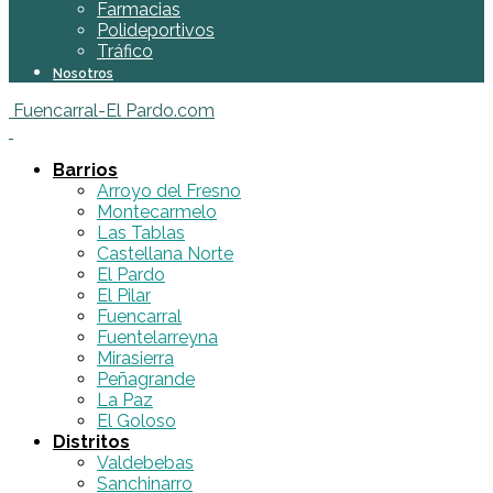
Farmacias
Polideportivos
Tráfico
Nosotros
Fuencarral-El Pardo.com
Barrios
Arroyo del Fresno
Montecarmelo
Las Tablas
Castellana Norte
El Pardo
El Pilar
Fuencarral
Fuentelarreyna
Mirasierra
Peñagrande
La Paz
El Goloso
Distritos
Valdebebas
Sanchinarro