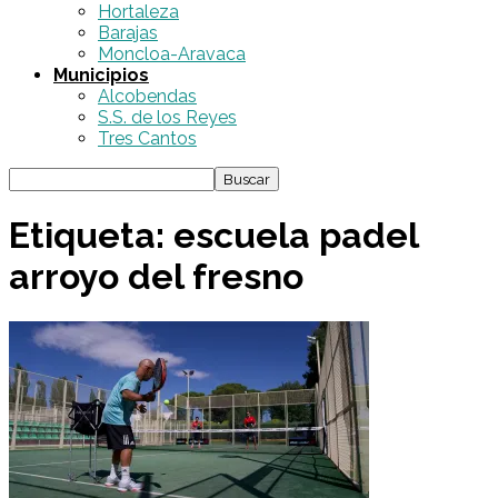
Hortaleza
Barajas
Moncloa-Aravaca
Municipios
Alcobendas
S.S. de los Reyes
Tres Cantos
Etiqueta: escuela padel
arroyo del fresno