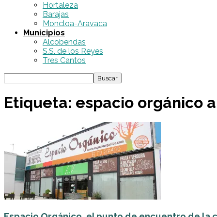
Hortaleza
Barajas
Moncloa-Aravaca
Municipios
Alcobendas
S.S. de los Reyes
Tres Cantos
Etiqueta: espacio orgánico 
Espacio Orgánico, el punto de encuentro de la cu