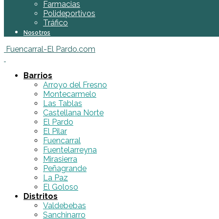
Farmacias
Polideportivos
Tráfico
Nosotros
Fuencarral-El Pardo.com
Barrios
Arroyo del Fresno
Montecarmelo
Las Tablas
Castellana Norte
El Pardo
El Pilar
Fuencarral
Fuentelarreyna
Mirasierra
Peñagrande
La Paz
El Goloso
Distritos
Valdebebas
Sanchinarro