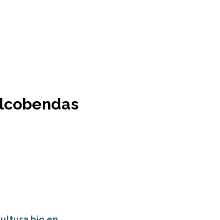
alcobendas
ltura bio en...