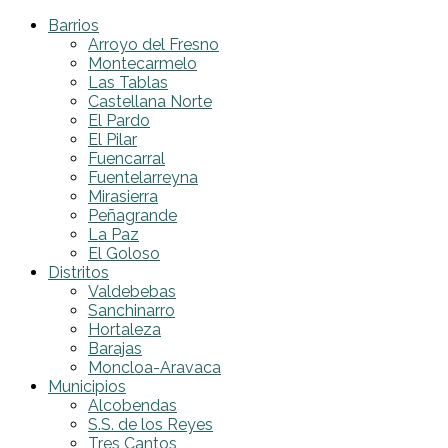
Barrios
Arroyo del Fresno
Montecarmelo
Las Tablas
Castellana Norte
El Pardo
El Pilar
Fuencarral
Fuentelarreyna
Mirasierra
Peñagrande
La Paz
El Goloso
Distritos
Valdebebas
Sanchinarro
Hortaleza
Barajas
Moncloa-Aravaca
Municipios
Alcobendas
S.S. de los Reyes
Tres Cantos