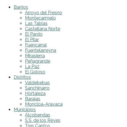
Barrios
Arroyo del Fresno
Montecarmelo
Las Tablas
Castellana Norte
El Pardo
El Pilar
Fuencarral
Fuentelarreyna
Mirasierra
Peñagrande
La Paz
El Goloso
Distritos
Valdebebas
Sanchinarro
Hortaleza
Barajas
Moncloa-Aravaca
Municipios
Alcobendas
S.S. de los Reyes
Tres Cantos