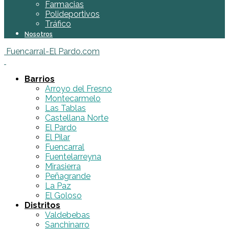
Farmacias
Polideportivos
Tráfico
Nosotros
Fuencarral-El Pardo.com
Barrios
Arroyo del Fresno
Montecarmelo
Las Tablas
Castellana Norte
El Pardo
El Pilar
Fuencarral
Fuentelarreyna
Mirasierra
Peñagrande
La Paz
El Goloso
Distritos
Valdebebas
Sanchinarro