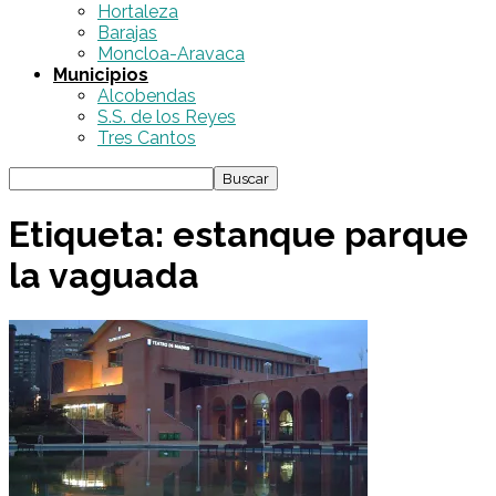
Hortaleza
Barajas
Moncloa-Aravaca
Municipios
Alcobendas
S.S. de los Reyes
Tres Cantos
Etiqueta: estanque parque
la vaguada