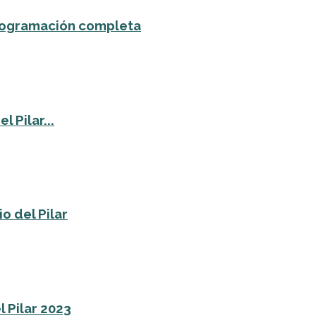
 programación completa
 Pilar...
o del Pilar
l Pilar 2023