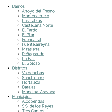
Barrios
Arroyo del Fresno
Montecarmelo
Las Tablas
Castellana Norte
El Pardo
El Pilar
Fuencarral
Fuentelarreyna
Mirasierra
Peñagrande
La Paz
El Goloso
Distritos
Valdebebas
Sanchinarro
Hortaleza
Barajas
Moncloa-Aravaca
Municipios
Alcobendas
S.S. de los Reyes
Tres Cantos