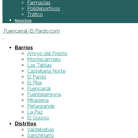
Farmacias
Polideportivos
Tráfico
Nosotros
Fuencarral-El Pardo.com
Barrios
Arroyo del Fresno
Montecarmelo
Las Tablas
Castellana Norte
El Pardo
El Pilar
Fuencarral
Fuentelarreyna
Mirasierra
Peñagrande
La Paz
El Goloso
Distritos
Valdebebas
Sanchinarro